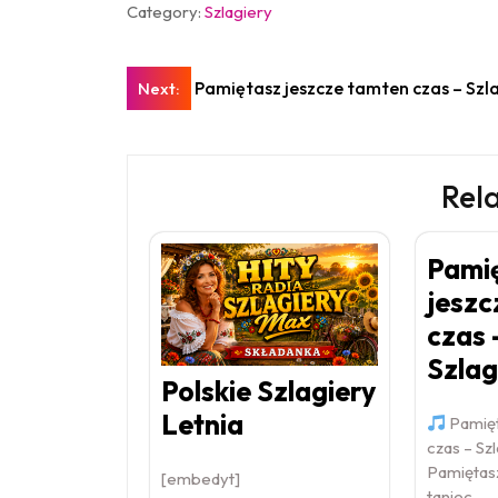
Category:
Szlagiery
Nawigacja
Pamiętasz jeszcze tamten czas – Szla
Next:
wpisu
Rel
Pami
jeszc
czas 
Szlag
Polskie Szlagiery
Letnia
Pamięt
czas – Szl
Pamiętas
[embedyt]
taniec,…