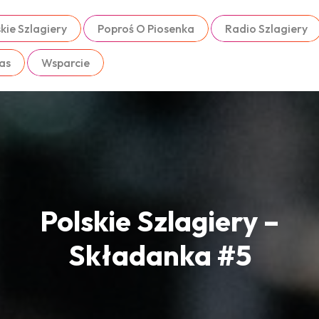
kie Szlagiery
Poproś O Piosenka
Radio Szlagiery
as
Wsparcie
Polskie Szlagiery –
Składanka #5