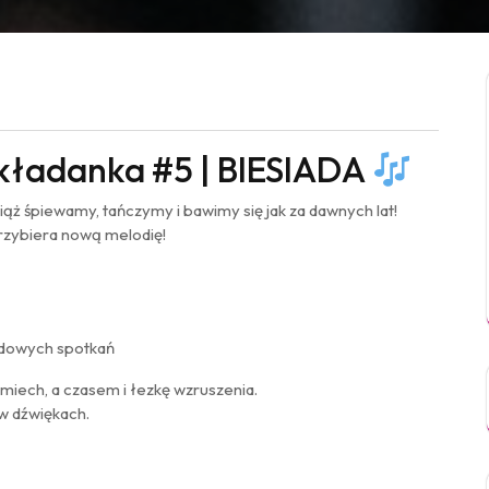
Składanka #5 | BIESIADA
ciąż śpiewamy, tańczymy i bawimy się jak za dawnych lat!
przybiera nową melodię!
rodowych spotkań
iech, a czasem i łezkę wzruszenia.
 w dźwiękach.