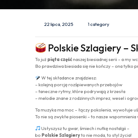
22 lipca, 2025
1 category
Polskie Szlagiery – 
To już
piąta część
naszej biesiadnej serii – a my w
Bo prawdziwa biesiada się nie kończy – ona tylko 
W tej składance znajdziesz:
– kolejną porcję rozśpiewanych przebojów
– taneczne rytmy, które podrywają z krzesła
– melodie znane z rodzinnych imprez, wesel i og
Ta muzyka ma moc – łączy pokolenia, wywołuje uśm
To nie są zwykłe piosenki – to nasze wspomnienia
Usłyszysz tu gwar, śmiech i nutkę nostalgii –
bo
Polskie Szlagiery
to nie moda, to styl życia!