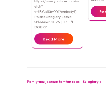
https://www.youtube.com/w
atch?
Re
v=tRYusISbvYY[/embedyt]
Polskie Szlagiery Letnia
Składanka 2026 | DZIEŃ
DOBRY…
Read More
Nawigacja
Pamiętasz jeszcze tamten czas – Szlagiery.pl
wpisu