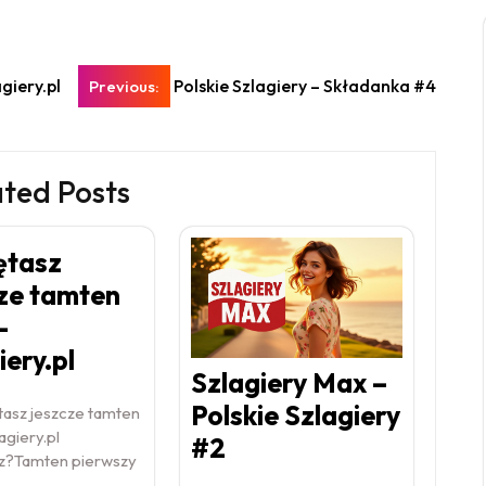
giery.pl
Polskie Szlagiery – Składanka #4
Previous:
ated Posts
ętasz
ze tamten
–
iery.pl
Szlagiery Max –
Polskie Szlagiery
asz jeszcze tamten
agiery.pl
#2
z?Tamten pierwszy