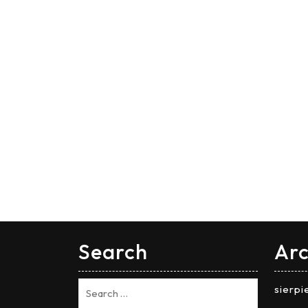
Search
Arc
sierp